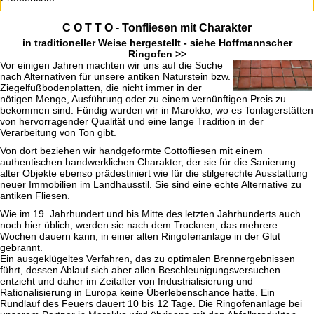
C O T T O - Tonfliesen mit Charakter
in traditioneller Weise hergestellt - siehe
Hoffmannscher
Ringofen >>
Vor einigen Jahren machten wir uns auf die Suche
nach Alternativen für unsere antiken Naturstein bzw.
Ziegelfußbodenplatten, die nicht immer in der
nötigen Menge, Ausführung oder zu einem vernünftigen Preis zu
bekommen sind. Fündig wurden wir in Marokko, wo es Tonlagerstätten
von hervorragender Qualität und eine lange Tradition in der
Verarbeitung von Ton gibt.
Von dort beziehen wir handgeformte Cottofliesen mit einem
authentischen handwerklichen Charakter, der sie für die Sanierung
alter Objekte ebenso prädestiniert wie für die stilgerechte Ausstattung
neuer Immobilien im Landhausstil. Sie sind eine echte Alternative zu
antiken Fliesen.
Wie im 19. Jahrhundert und bis Mitte des letzten Jahrhunderts auch
noch hier üblich, werden sie nach dem Trocknen, das mehrere
Wochen dauern kann, in einer alten Ringofenanlage in der Glut
gebrannt.
Ein ausgeklügeltes Verfahren, das zu optimalen Brennergebnissen
führt, dessen Ablauf sich aber allen Beschleunigungsversuchen
entzieht und daher im Zeitalter von Industrialisierung und
Rationalisierung in Europa keine Überlebenschance hatte. Ein
Rundlauf des Feuers dauert 10 bis 12 Tage. Die Ringofenanlage bei