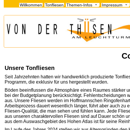
Willkommen
Tonfliesen
Themen-Infos
Impressum
Co
Unsere Tonfliesen
Seit Jahrzehnten hatten wir handwerklich produzierte Tonfli
Programm, die exklusiv für uns hergestellt wurden.
Böden beeinflussen die Atmosphäre eines Raumes stärker un
bei der Budgetplanung berücksichtigt. Fehlentscheidungen w
aus. Unsere Fliesen werden im Hoffmannschen Ringofenhart
Arbeitsprozess dauert wesentlich länger, führt aber auch zu 
Fliesen-Qualität, die man sehen und fühlen kann. Jede Flies
aus unseren charaktervollen Fliesen sind auf Dauer schön un
aus dem Auswaschgebiet des Hohen Atlas ist für seine Reinh
Im Laufe des Jahres 2024 stellen wir aus Altersgründen den 