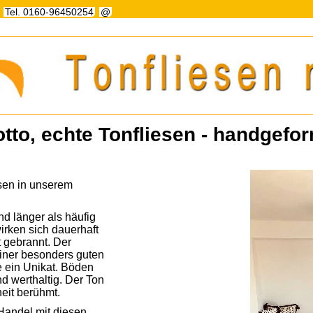
Tel. 0160-96450254
@
tto, echte Tonfliesen - handgefo
esen in unserem
d länger als häufig
irken sich dauerhaft
 gebrannt. Der
einer besonders guten
e ein Unikat. Böden
d werthaltig. Der Ton
eit berühmt.
Handel mit diesen