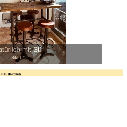
atürlich mit Stil
Bild 121
Haustextilien