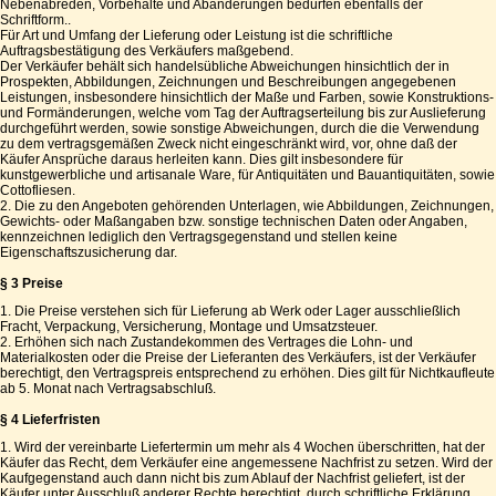
Nebenabreden, Vorbehalte und Abänderungen bedürfen ebenfalls der
Schriftform..
Für Art und Umfang der Lieferung oder Leistung ist die schriftliche
Auftragsbestätigung des Verkäufers maßgebend.
Der Verkäufer behält sich handelsübliche Abweichungen hinsichtlich der in
Prospekten, Abbildungen, Zeichnungen und Beschreibungen angegebenen
Leistungen, insbesondere hinsichtlich der Maße und Farben, sowie Konstruktions-
und Formänderungen, welche vom Tag der Auftragserteilung bis zur Auslieferung
durchgeführt werden, sowie sonstige Abweichungen, durch die die Verwendung
zu dem vertragsgemäßen Zweck nicht eingeschränkt wird, vor, ohne daß der
Käufer Ansprüche daraus herleiten kann. Dies gilt insbesondere für
kunstgewerbliche und artisanale Ware, für Antiquitäten und Bauantiquitäten, sowie
Cottofliesen.
2. Die zu den Angeboten gehörenden Unterlagen, wie Abbildungen, Zeichnungen,
Gewichts- oder Maßangaben bzw. sonstige technischen Daten oder Angaben,
kennzeichnen lediglich den Vertragsgegenstand und stellen keine
Eigenschaftszusicherung dar.
§ 3 Preise
1. Die Preise verstehen sich für Lieferung ab Werk oder Lager ausschließlich
Fracht, Verpackung, Versicherung, Montage und Umsatzsteuer.
2. Erhöhen sich nach Zustandekommen des Vertrages die Lohn- und
Materialkosten oder die Preise der Lieferanten des Verkäufers, ist der Verkäufer
berechtigt, den Vertragspreis entsprechend zu erhöhen. Dies gilt für Nichtkaufleute
ab 5. Monat nach Vertragsabschluß.
§ 4 Lieferfristen
1. Wird der vereinbarte Liefertermin um mehr als 4 Wochen überschritten, hat der
Käufer das Recht, dem Verkäufer eine angemessene Nachfrist zu setzen. Wird der
Kaufgegenstand auch dann nicht bis zum Ablauf der Nachfrist geliefert, ist der
Käufer unter Ausschluß anderer Rechte berechtigt, durch schriftliche Erklärung